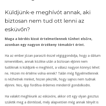
Küldjünk-e meghívót annak, aki
biztosan nem tud ott lenni az
esküvőn?
Maga a kérdés kissé értelmetlennek tűnhet elsőre,
azonban egy nagyon érzékeny témakört érint.
Ha az ember józan paraszti ésszel végiggondolja, hogy a dátum
ismeretében, annak közlése után a biztosan eljönni nem
tudóknak is küldjünk-e meghívót, a válasz nagyon könnyű lehet:
ne. Hiszen mi értelme volna ennek? Talán még figyelmetlennek
is nézhetnek minket, hiszen jelezték, hogy sajnos nem tudnak
eljönni. Nos, épp fordítva érdemes minderről gondolkodni.
Ha valakit meghívunk az esküvőre, akkor ott egy olyan gesztus
születik meg a döntéssel, mely alapvetően még annak tényét is