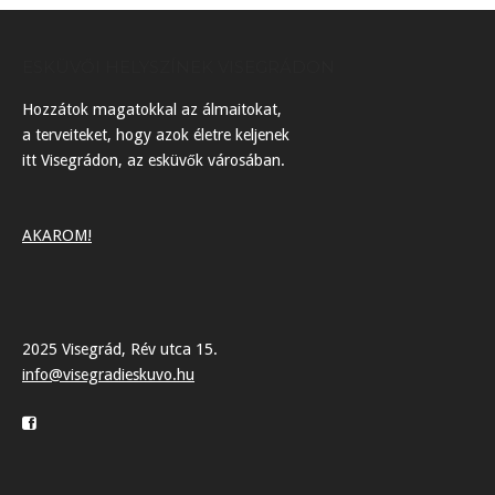
ESKÜVŐI HELYSZÍNEK VISEGRÁDON
Hozzátok magatokkal az álmaitokat,
a terveiteket, hogy azok életre keljenek
itt Visegrádon, az esküvők városában.
AKAROM!
2025 Visegrád, Rév utca 15.
info@visegradieskuvo.hu