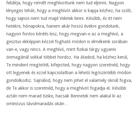
felülírja, hogy remélt meghívottunk nem tud eljönni. Nagyon
lényeges tehát, hogy a meghívót akkor is kapja kézhez, ha szólt,
hogy sajnos nem tud majd Veletek lenni. Később, és itt nem
hetekre, hónapokra, hanem akár hoszú évekre gondolunk,
nagyon fontos kérdés lesz, hogy megvan-e az a meghívó, a
gesztus ekképpen kézzel fogható módon is elmékeink sorában
van-e, vagy nincs. A meghívó, mint fizikai tárgy ugyanis
önmagánál sokkal többet hordoz. Ha átadod, ha kézhez kerül,
Te mindent megtettél, kifejezted, hogy nagyon szeretnéd, hogy
ott legyenek és ezzel kapcsolatban a lehető legőszintébb módon
gondolkodsz. Sajnálod, hogy nem jöhet el valamely oknál fogva,
de Te akkor is szeretnéd, hogy a meghívót fogadja el. Később
aztán nem marad tüske, hacsak Bennetek nem alakul ki az
ominózus távolmaradás okán…