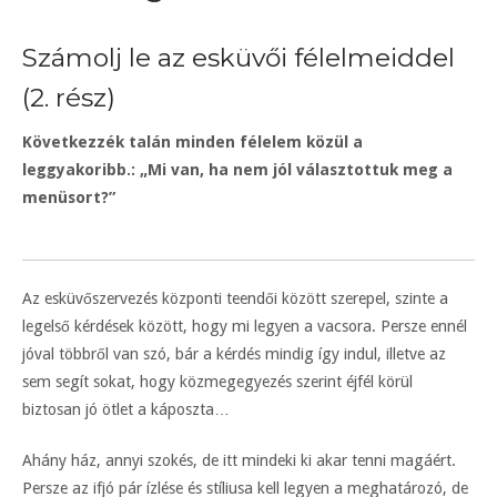
Számolj le az esküvői félelmeiddel
(2. rész)
Következzék talán minden félelem közül a
leggyakoribb.: „Mi van, ha nem jól választottuk meg a
menüsort?”
Az esküvőszervezés központi teendői között szerepel, szinte a
legelső kérdések között, hogy mi legyen a vacsora. Persze ennél
jóval többről van szó, bár a kérdés mindig így indul, illetve az
sem segít sokat, hogy közmegegyezés szerint éjfél körül
biztosan jó ötlet a káposzta…
Ahány ház, annyi szokés, de itt mindeki ki akar tenni magáért.
Persze az ifjó pár ízlése és stíliusa kell legyen a meghatározó, de