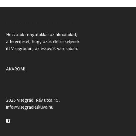
ESKÜVŐI HELYSZÍNEK VISEGRÁDON
Hozzátok magatokkal az álmaitokat,
a terveiteket, hogy azok életre keljenek
itt Visegrádon, az esküvők városában.
AKAROM!
2025 Visegrád, Rév utca 15.
info@visegradieskuvo.hu