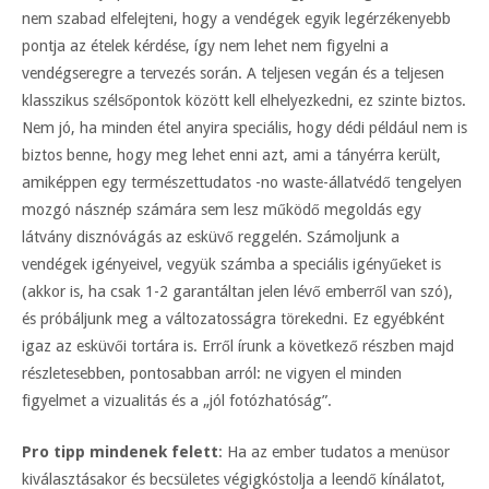
nem szabad elfelejteni, hogy a vendégek egyik legérzékenyebb
pontja az ételek kérdése, így nem lehet nem figyelni a
vendégseregre a tervezés során. A teljesen vegán és a teljesen
klasszikus szélsőpontok között kell elhelyezkedni, ez szinte biztos.
Nem jó, ha minden étel anyira speciális, hogy dédi például nem is
biztos benne, hogy meg lehet enni azt, ami a tányérra került,
amiképpen egy természettudatos -no waste-állatvédő tengelyen
mozgó násznép számára sem lesz működő megoldás egy
látvány disznóvágás az esküvő reggelén. Számoljunk a
vendégek igényeivel, vegyük számba a speciális igényűeket is
(akkor is, ha csak 1-2 garantáltan jelen lévő emberről van szó),
és próbáljunk meg a változatosságra törekedni. Ez egyébként
igaz az esküvői tortára is. Erről írunk a következő részben majd
részletesebben, pontosabban arról: ne vigyen el minden
figyelmet a vizualitás és a „jól fotózhatóság”.
Pro tipp mindenek felett
: Ha az ember tudatos a menüsor
kiválasztásakor és becsületes végigkóstolja a leendő kínálatot,