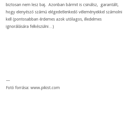
biztosan nem lesz baj. Azonban bármit is csinálsz, garantált,
hogy elenyésző számú elégedetlenkedő véleményekkel számolni
kell (pontosabban érdemes azok utólagos, illedelmes
ignorálására felkészülni…)
—
Fotó forrása: www.pikist.com