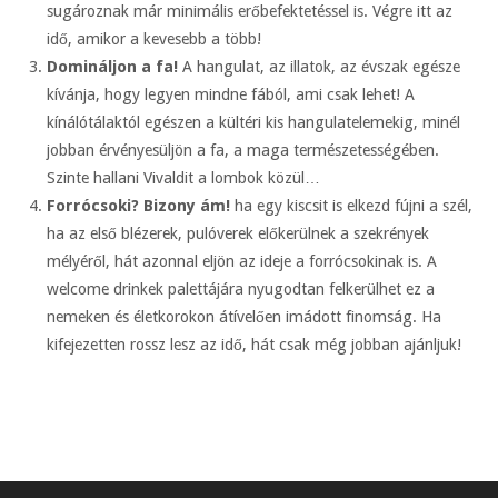
sugároznak már minimális erőbefektetéssel is. Végre itt az
idő, amikor a kevesebb a több!
Domináljon a fa!
A hangulat, az illatok, az évszak egésze
kívánja, hogy legyen mindne fából, ami csak lehet! A
kínálótálaktól egészen a kültéri kis hangulatelemekig, minél
jobban érvényesüljön a fa, a maga természetességében.
Szinte hallani Vivaldit a lombok közül…
Forrócsoki? Bizony ám!
ha egy kiscsit is elkezd fújni a szél,
ha az első blézerek, pulóverek előkerülnek a szekrények
mélyéről, hát azonnal eljön az ideje a forrócsokinak is. A
welcome drinkek palettájára nyugodtan felkerülhet ez a
nemeken és életkorokon átívelően imádott finomság. Ha
kifejezetten rossz lesz az idő, hát csak még jobban ajánljuk!