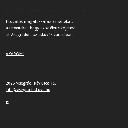
ESKÜVŐI HELYSZÍNEK VISEGRÁDON
Hozzátok magatokkal az álmaitokat,
a terveiteket, hogy azok életre keljenek
itt Visegrádon, az esküvők városában.
AKAROM!
2025 Visegrád, Rév utca 15.
info@visegradieskuvo.hu