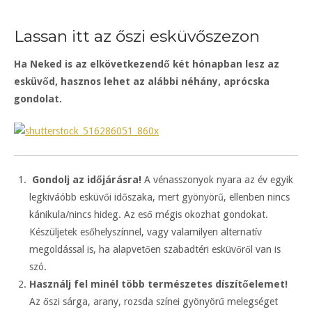
Lassan itt az őszi esküvőszezon
Ha Neked is az elkövetkezendő két hónapban lesz az
esküvőd, hasznos lehet az alábbi néhány, aprócska
gondolat.
Gondolj az időjárásra!
A vénasszonyok nyara az év egyik
legkiváóbb esküvői időszaka, mert gyönyörű, ellenben nincs
kánikula/nincs hideg. Az eső mégis okozhat gondokat.
Készüljetek esőhelyszínnel, vagy valamilyen alternatív
megoldással is, ha alapvetően szabadtéri esküvőről van is
szó.
Használj fel minél több természetes díszítőelemet!
Az őszi sárga, arany, rozsda színei gyönyörű melegséget