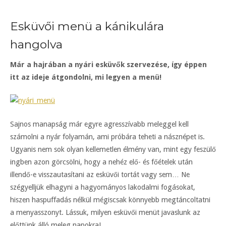
Esküvői menü a kánikulára
hangolva
Már a hajrában a nyári esküvők szervezése, így éppen
itt az ideje átgondolni, mi legyen a menü!
Sajnos manapság már egyre agresszívabb meleggel kell
számolni a nyár folyamán, ami próbára teheti a násznépet is.
Ugyanis nem sok olyan kellemetlen élmény van, mint egy feszülő
ingben azon görcsölni, hogy a nehéz elő- és főételek után
illendő-e visszautasítani az esküvői tortát vagy sem… Ne
szégyelljük elhagyni a hagyományos lakodalmi fogásokat,
hiszen haspuffadás nélkül mégiscsak könnyebb megtáncoltatni
a menyasszonyt. Lássuk, milyen esküvői menüt javaslunk az
előttünk álló meleg napokra!