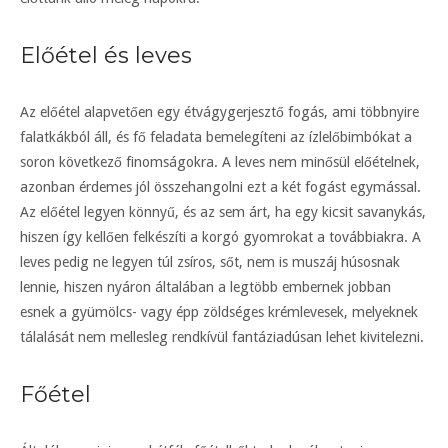
Előétel és leves
Az előétel alapvetően egy étvágygerjesztő fogás, ami többnyire
falatkákból áll, és fő feladata bemelegíteni az ízlelőbimbókat a
soron következő finomságokra. A leves nem minősül előételnek,
azonban érdemes jól összehangolni ezt a két fogást egymással.
Az előétel legyen könnyű, és az sem árt, ha egy kicsit savanykás,
hiszen így kellően felkészíti a korgó gyomrokat a továbbiakra. A
leves pedig ne legyen túl zsíros, sőt, nem is muszáj húsosnak
lennie, hiszen nyáron általában a legtöbb embernek jobban
esnek a gyümölcs- vagy épp zöldséges krémlevesek, melyeknek
tálalását nem mellesleg rendkívül fantáziadúsan lehet kivitelezni.
Főétel