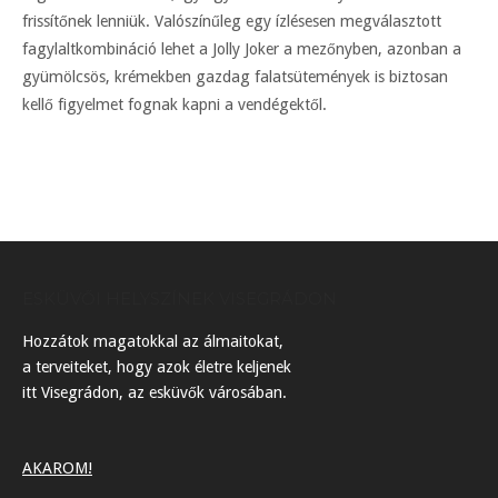
frissítőnek lenniük. Valószínűleg egy ízlésesen megválasztott
fagylaltkombináció lehet a Jolly Joker a mezőnyben, azonban a
gyümölcsös, krémekben gazdag falatsütemények is biztosan
kellő figyelmet fognak kapni a vendégektől.
ESKÜVŐI HELYSZÍNEK VISEGRÁDON
Hozzátok magatokkal az álmaitokat,
a terveiteket, hogy azok életre keljenek
itt Visegrádon, az esküvők városában.
AKAROM!