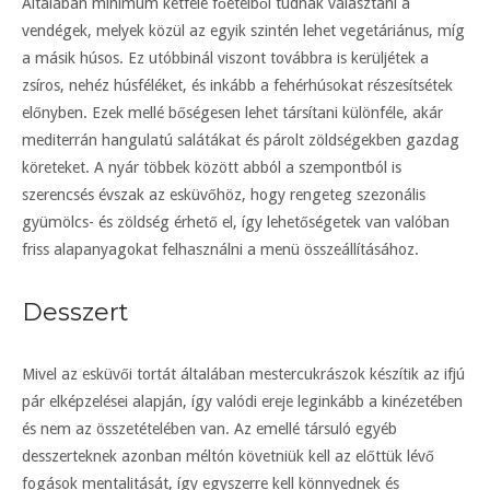
Általában minimum kétféle főételből tudnak választani a
vendégek, melyek közül az egyik szintén lehet vegetáriánus, míg
a másik húsos. Ez utóbbinál viszont továbbra is kerüljétek a
zsíros, nehéz húsféléket, és inkább a fehérhúsokat részesítsétek
előnyben. Ezek mellé bőségesen lehet társítani különféle, akár
mediterrán hangulatú salátákat és párolt zöldségekben gazdag
köreteket. A nyár többek között abból a szempontból is
szerencsés évszak az esküvőhöz, hogy rengeteg szezonális
gyümölcs- és zöldség érhető el, így lehetőségetek van valóban
friss alapanyagokat felhasználni a menü összeállításához.
Desszert
Mivel az esküvői tortát általában mestercukrászok készítik az ifjú
pár elképzelései alapján, így valódi ereje leginkább a kinézetében
és nem az összetételében van. Az emellé társuló egyéb
desszerteknek azonban méltón követniük kell az előttük lévő
fogások mentalitását, így egyszerre kell könnyednek és