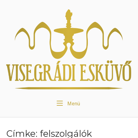
Skip
to
Home
content
Menu
Menü
Címke:
felszolgálók