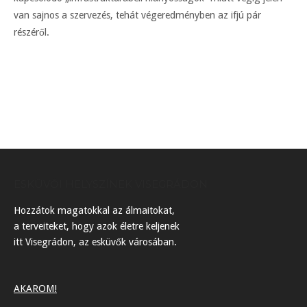
van sajnos a szervezés, tehát végeredményben az ifjú pár
részéről.
ESKÜVŐI HELYSZÍNEK VISEGRÁDON
Hozzátok magatokkal az álmaitokat,
a terveiteket, hogy azok életre keljenek
itt Visegrádon, az esküvők városában.
AKAROM!