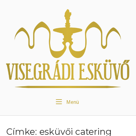
Skip
to
Home
content
Menu
Menü
Címke:
esküvői catering