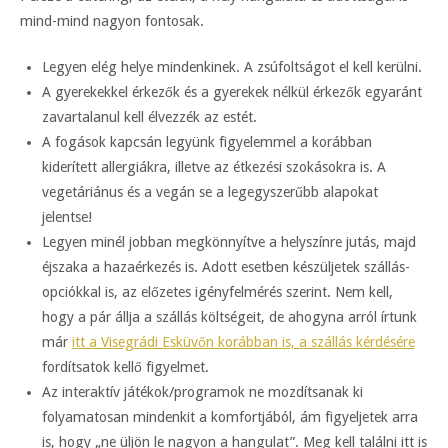
mind-mind nagyon fontosak.
Legyen elég helye mindenkinek. A zsúfoltságot el kell kerülni.
A gyerekekkel érkezők és a gyerekek nélkül érkezők egyaránt
zavartalanul kell élvezzék az estét.
A fogások kapcsán legyünk figyelemmel a korábban
kiderített allergiákra, illetve az étkezési szokásokra is. A
vegetáriánus és a vegán se a legegyszerűbb alapokat
jelentse!
Legyen minél jobban megkönnyítve a helyszínre jutás, majd
éjszaka a hazaérkezés is. Adott esetben készüljetek szállás-
opciókkal is, az előzetes igényfelmérés szerint. Nem kell,
hogy a pár állja a szállás költségeit, de ahogyna arról írtunk
már
itt a Visegrádi Esküvőn korábban is, a szállás kérdésére
fordítsatok kellő figyelmet.
Az interaktív játékok/programok ne mozdítsanak ki
folyamatosan mindenkit a komfortjából, ám figyeljetek arra
is, hogy „ne üljön le nagyon a hangulat”. Meg kell találni itt is