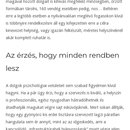
magával hozott dolgait is kihívás megfelelő minőségben, őrzött
formában tárolni, 160 vendég esetében pedig, nos… Beltéren
erre a legtöbb esetben a nyilvánvalóan meglévő fogasokon kívül
is többnyire rendelkezésre áll egy kifejezetten erre a célra
kinevezet helyiség, vagy igazán felkészült, méretes helyszíneknél
akár komplett ruhatár is.
Az érzés, hogy minden rendben
lesz
A dolgok pszichológiai vetületeit sem szabad figyelmen kívül
hagyni. Ha a pár úgy érzi, hogy a szervezés is kiváló, a helyszín
is professzionális, egész nyugodtan hátradőlhetnek és
átadhatják magukat végre sajt esküvőjüknek. Mert sokan állítják,
hogy egy gyönyörű kis erdei tisztásra szervezett lagzi páratlan
hangulata sem ér annyit, mint az az idgeskedés, ami a
kapcsolódó „infrastruktúrabeli hiányosságok” miatt végig jelen