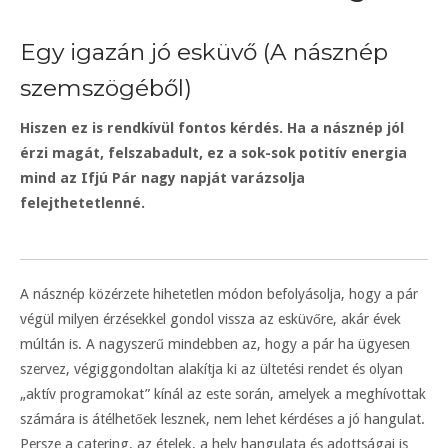
Egy igazán jó esküvő (A násznép
szemszögéből)
Hiszen ez is rendkívül fontos kérdés. Ha a násznép jól
érzi magát, felszabadult, ez a sok-sok potitív energia
mind az Ifjú Pár nagy napját varázsolja
felejthetetlenné.
A násznép közérzete hihetetlen módon befolyásolja, hogy a pár
végül milyen érzésekkel gondol vissza az esküvőre, akár évek
múltán is. A nagyszerű mindebben az, hogy a pár ha ügyesen
szervez, végiggondoltan alakítja ki az ültetési rendet és olyan
„aktív programokat” kínál az este során, amelyek a meghívottak
számára is átélhetőek lesznek, nem lehet kérdéses a jó hangulat.
Persze a catering, az ételek, a hely hangulata és adottságai is