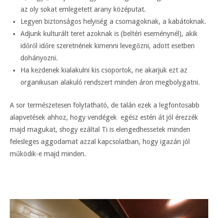
az oly sokat emlegetett arany középutat.
Legyen biztonságos helyiség a csomagoknak, a kabátoknak.
Adjunk kulturált teret azoknak is (beltéri eseménynél), akik
időről időre szeretnének kimenni levegőzni, adott esetben
dohányozni.
Ha kezdenek kialakulni kis csoportok, ne akarjuk ezt az
organikusan alakuló rendszert minden áron megbolygatni.
A sor természetesen folytatható, de talán ezek a legfontosabb
alapvetések ahhoz, hogy vendégek egész estén át jól érezzék
majd magukat, shogy ezáltal Ti is elengedhessetek minden
felesleges aggodamat azzal kapcsolatban, hogy igazán jól
működik-e majd minden.