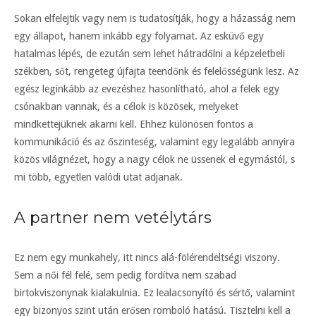
Sokan elfelejtik vagy nem is tudatosítják, hogy a házasság nem
egy állapot, hanem inkább egy folyamat. Az esküvő egy
hatalmas lépés, de ezután sem lehet hátradőlni a képzeletbeli
székben, sőt, rengeteg újfajta teendőnk és felelősségünk lesz. Az
egész leginkább az evezéshez hasonlítható, ahol a felek egy
csónakban vannak, és a célok is közösek, melyeket
mindkettejüknek akarni kell. Ehhez különösen fontos a
kommunikáció és az őszinteség, valamint egy legalább annyira
közös világnézet, hogy a nagy célok ne üssenek el egymástól, s
mi több, egyetlen valódi utat adjanak.
A partner nem vetélytárs
Ez nem egy munkahely, itt nincs alá-fölérendeltségi viszony.
Sem a női fél felé, sem pedig fordítva nem szabad
birtokviszonynak kialakulnia. Ez lealacsonyító és sértő, valamint
egy bizonyos szint után erősen romboló hatású. Tisztelni kell a