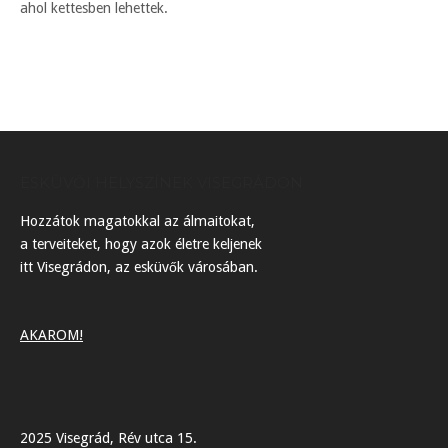
ahol kettesben lehettek.
ESKÜVŐI HELYSZÍNEK VISEGRÁDON
Hozzátok magatokkal az álmaitokat,
a terveiteket, hogy azok életre keljenek
itt Visegrádon, az esküvők városában.
AKAROM!
2025 Visegrád, Rév utca 15.