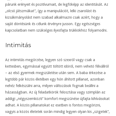
párunk erényeit és pozitívumait, de legfőképp az identitását. Az
„olcsó játszmákat”, így a manipulációt, lelki zsarolást és
kizsákmányolást nem szabad alkalmazni csak azért, hogy a
saját döntésünk és célunk érvényre jusson. Egy egészséges
kapcsolatban nem szükséges ilyesfajta trükkökhöz folyamodni.
Intimitás
Az intimitás megőrzése, legyen szó szexről vagy csak a
kettesben, egymással együtt töltött időről, nem vehető félvállról
– az első gyermek megszületése után sem. A baba érkezése a
legtöbb pár közös életében egy hőn áhított pillanat, azonban
nehéz felkészülni arra, milyen változások fognak beállni a
házasságban. Az új feladatkörök felosztása vagy szimplán az
addigi „négyszemközti” komfort megszűnése újfajta kihívásokat
adhat. A közös pillanatokat ez esetben is fontos megőrizni,
vagyis a közös életetek során mindig legyen olyan kis „szigetek”,