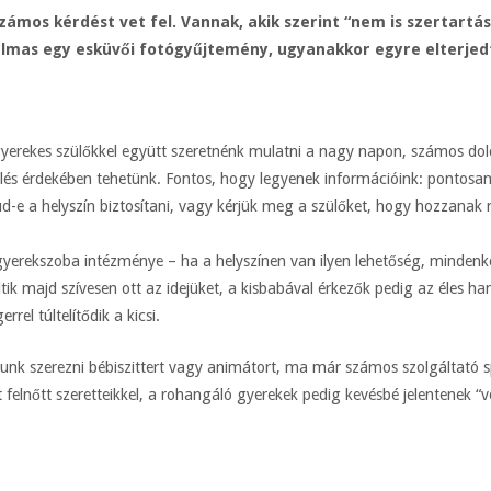
ámos kérdést vet fel. Vannak, akik szerint “nem is szertartás
zgalmas egy esküvői fotógyűjtemény, ugyanakkor egyre elterje
gyerekes szülőkkel együtt szeretnénk mulatni a nagy napon, számos dol
 érdekében tehetünk. Fontos, hogy legyenek információink: pontosan h
ud-e a helyszín biztosítani, vagy kérjük meg a szülőket, hogy hozzanak
yerekszoba intézménye – ha a helyszínen van ilyen lehetőség, mindenk
ltik majd szívesen ott az idejüket, a kisbabával érkezők pedig az éles h
rrel túltelítődik a kicsi.
unk szerezni bébiszittert vagy animátort, ma már számos szolgáltató spe
 felnőtt szeretteikkel, a rohangáló gyerekek pedig kevésbé jelentenek “v