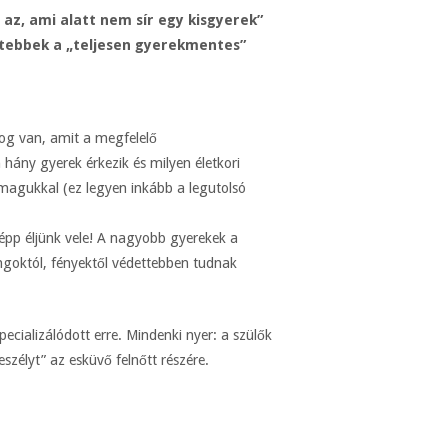
 az, ami alatt nem sír egy kisgyerek”
dtebbek a „teljesen gyerekmentes”
og van, amit a megfelelő
ány gyerek érkezik és milyen életkori
 magukkal (ez legyen inkább a legutolsó
épp éljünk vele! A nagyobb gyerekek a
angoktól, fényektől védettebben tudnak
cializálódott erre. Mindenki nyer: a szülők
eszélyt” az esküvő felnőtt részére.