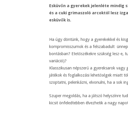
Esküvőn a gyerekek jelenléte mindig sz
és a cuki grimaszoló arcoktól lesz i
esküvők is.
Ha úgy döntünk, hogy a gyerekekkel és kis
kompromisszumok és a felszabadult ünneplés
bontásban? Etetőszékekre szükség lesz-e, t
variáció)?
Klasszikusan népszerű a gyereksarok vagy g
játékok és foglalkozási lehetőségek miatt tö
szoptatni, pelenkázni, elvonulni, ha a sok inge
Szuper megoldás, ha a játszó helyszínre tud
kicsit önfeledtebben élvezhetik a nagy napot