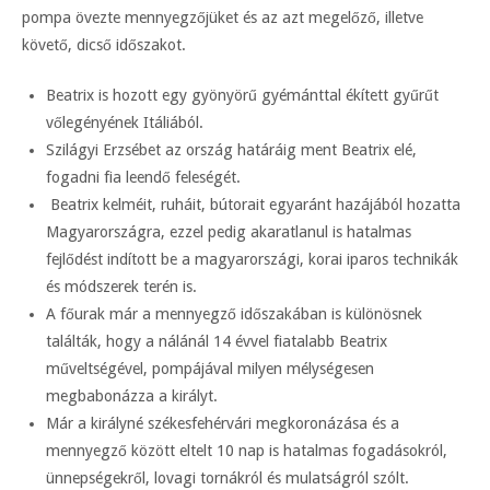
pompa övezte mennyegzőjüket és az azt megelőző, illetve
követő, dicső időszakot.
Beatrix is hozott egy gyönyörű gyémánttal ékített gyűrűt
vőlegényének Itáliából.
Szilágyi Erzsébet az ország határáig ment Beatrix elé,
fogadni fia leendő feleségét.
Beatrix kelméit, ruháit, bútorait egyaránt hazájából hozatta
Magyarországra, ezzel pedig akaratlanul is hatalmas
fejlődést indított be a magyarországi, korai iparos technikák
és módszerek terén is.
A főurak már a mennyegző időszakában is különösnek
találták, hogy a nálánál 14 évvel fiatalabb Beatrix
műveltségével, pompájával milyen mélységesen
megbabonázza a királyt.
Már a királyné székesfehérvári megkoronázása és a
mennyegző között eltelt 10 nap is hatalmas fogadásokról,
ünnepségekről, lovagi tornákról és mulatságról szólt.