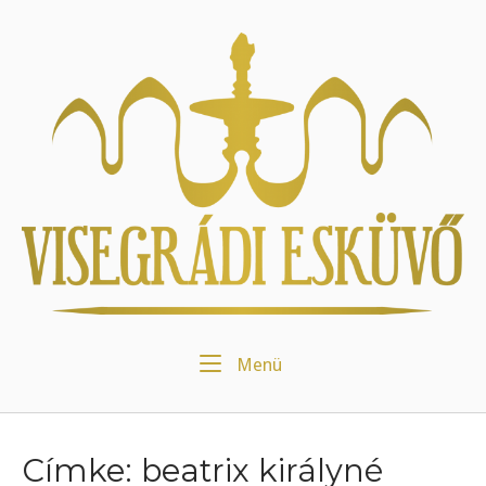
Skip
to
Home
content
Menu
Menü
Címke:
beatrix királyné