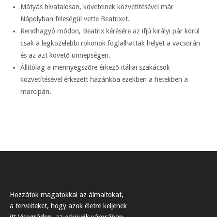
Mátyás hivatalosan, követeinek közvetítésével már
Nápolyban feleségül vette Beatrixet.
Rendhagyó módon, Beatrix kérésére az ifjú királyi pár körül
csak a legközelebbi rokonok foglalhattak helyet a vacsorán
és az azt követő ünnepségen.
Állítólag a mennyegszőre érkező itáliai szakácsok
közvetítésével érkezett hazánkba ezekben a hetekben a
marcipán.
ESKÜVŐI HELYSZÍNEK VISEGRÁDON
Hozzátok magatokkal az álmaitokat,
a terveiteket, hogy azok életre keljenek