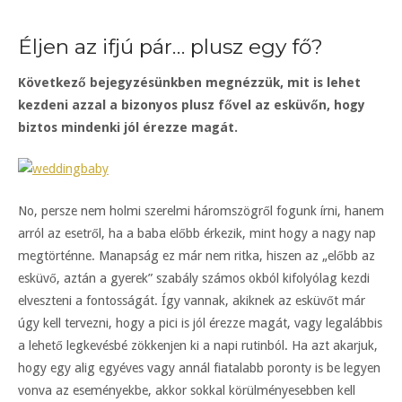
Éljen az ifjú pár… plusz egy fő?
Következő bejegyzésünkben megnézzük, mit is lehet
kezdeni azzal a bizonyos plusz fővel az esküvőn, hogy
biztos mindenki jól érezze magát.
No, persze nem holmi szerelmi háromszögről fogunk írni, hanem
arról az esetről, ha a baba előbb érkezik, mint hogy a nagy nap
megtörténne. Manapság ez már nem ritka, hiszen az „előbb az
esküvő, aztán a gyerek” szabály számos okból kifolyólag kezdi
elveszteni a fontosságát. Így vannak, akiknek az esküvőt már
úgy kell tervezni, hogy a pici is jól érezze magát, vagy legalábbis
a lehető legkevésbé zökkenjen ki a napi rutinból. Ha azt akarjuk,
hogy egy alig egyéves vagy annál fiatalabb poronty is be legyen
vonva az eseményekbe, akkor sokkal körülményesebben kell