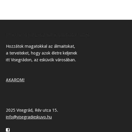
ESKÜVŐI HELYSZÍNEK VISEGRÁDON
Hozzátok magatokkal az álmaitokat,
a terveiteket, hogy azok életre keljenek
itt Visegrádon, az esküvők városában.
AKAROM!
2025 Visegrád, Rév utca 15.
info@visegradieskuvo.hu