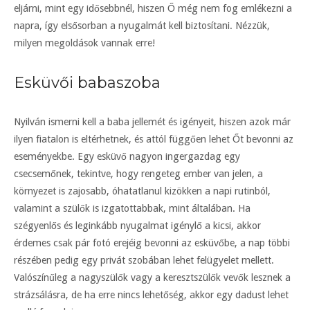
eljárni, mint egy idősebbnél, hiszen Ő még nem fog emlékezni a
napra, így elsősorban a nyugalmát kell biztosítani. Nézzük,
milyen megoldások vannak erre!
Esküvői babaszoba
Nyilván ismerni kell a baba jellemét és igényeit, hiszen azok már
ilyen fiatalon is eltérhetnek, és attól függően lehet Őt bevonni az
eseményekbe. Egy esküvő nagyon ingergazdag egy
csecsemőnek, tekintve, hogy rengeteg ember van jelen, a
környezet is zajosabb, óhatatlanul kizökken a napi rutinból,
valamint a szülők is izgatottabbak, mint általában. Ha
szégyenlős és leginkább nyugalmat igénylő a kicsi, akkor
érdemes csak pár fotó erejéig bevonni az esküvőbe, a nap többi
részében pedig egy privát szobában lehet felügyelet mellett.
Valószínűleg a nagyszülők vagy a keresztszülők vevők lesznek a
strázsálásra, de ha erre nincs lehetőség, akkor egy dadust lehet