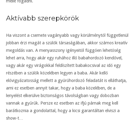
mellé fogadni.
Aktívabb szerepkörök
Ha viszont a csemete vagányabb vagy körülménytől függetlenül
jobban érzi magát a szülők társaságában, akkor számos kreatív
megoldás van. A menyasszony igényeitől függően lehetőség
lehet arra, hogy akár egy ruhához illő babahordozó kendővel,
vagy akár egy virágokkal feldíszített babakocsival az idő egy
részében a szülők közelében legyen a baba. Akár kellő
elővigyázatosság mellett a gyűrűhordozó feladatát is elláthatja,
ami ez esetben annyit takar, hogy a baba közelében, de a
lenyelést elkerülve biztonságos távolságban vagy dobozban
vannak a gyűrűk. Persze ez esetben az ifjú párnak meg kell
barátkoznia a gondolattal, hogy a kicsi garantáltan elviszi a
show-t…