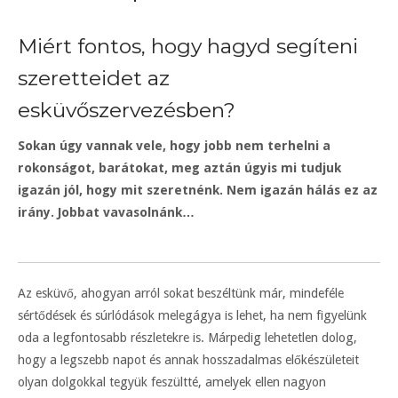
Miért fontos, hogy hagyd segíteni
szeretteidet az
esküvőszervezésben?
Sokan úgy vannak vele, hogy jobb nem terhelni a
rokonságot, barátokat, meg aztán úgyis mi tudjuk
igazán jól, hogy mit szeretnénk. Nem igazán hálás ez az
irány. Jobbat vavasolnánk…
Az esküvő, ahogyan arról sokat beszéltünk már, mindeféle
sértődések és súrlódások melegágya is lehet, ha nem figyelünk
oda a legfontosabb részletekre is. Márpedig lehetetlen dolog,
hogy a legszebb napot és annak hosszadalmas előkészületeit
olyan dolgokkal tegyük feszültté, amelyek ellen nagyon