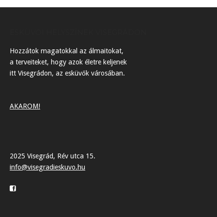
ESKÜVŐI HELYSZÍNEK VISEGRÁDON
Hozzátok magatokkal az álmaitokat,
a terveiteket, hogy azok életre keljenek
itt Visegrádon, az esküvők városában.
AKAROM!
2025 Visegrád, Rév utca 15.
info@visegradieskuvo.hu