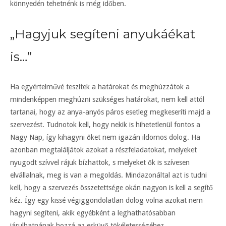
könnyedén tehetnénk is még időben.
„Hagyjuk segíteni anyukáékat
is…”
Ha egyértelművé teszitek a határokat és meghúzzátok a
mindenképpen meghúzni szükséges határokat, nem kell attól
tartanai, hogy az anya-anyós páros esetleg megkeseríti majd a
szervezést. Tudnotok kell, hogy nekik is hihetetlenül fontos a
Nagy Nap, így kihagyni őket nem igazán ildomos dolog. Ha
azonban megtaláljátok azokat a részfeladatokat, melyeket
nyugodt szívvel rájuk bízhattok, s melyeket ők is szívesen
elvállalnak, meg is van a megoldás. Mindazonáltal azt is tudni
kell, hogy a szervezés összetettsége okán nagyon is kell a segítő
kéz. Így egy kissé végiggondolatlan dolog volna azokat nem
hagyni segíteni, akik egyébként a leghathatósabban
járulhatnának hozzá az esküvő tökéletességéhez.