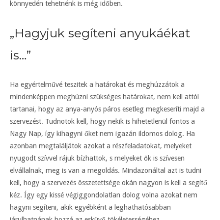
könnyedén tehetnénk is még időben.
„Hagyjuk segíteni anyukáékat
is…”
Ha egyértelművé teszitek a határokat és meghúzzátok a
mindenképpen meghúzni szükséges határokat, nem kell attól
tartanai, hogy az anya-anyós páros esetleg megkeseríti majd a
szervezést. Tudnotok kell, hogy nekik is hihetetlenül fontos a
Nagy Nap, így kihagyni őket nem igazán ildomos dolog. Ha
azonban megtaláljátok azokat a részfeladatokat, melyeket
nyugodt szívvel rájuk bízhattok, s melyeket ők is szívesen
elvállalnak, meg is van a megoldás. Mindazonáltal azt is tudni
kell, hogy a szervezés összetettsége okán nagyon is kell a segítő
kéz. Így egy kissé végiggondolatlan dolog volna azokat nem
hagyni segíteni, akik egyébként a leghathatósabban
járulhatnának hozzá az esküvő tökéletességéhez.