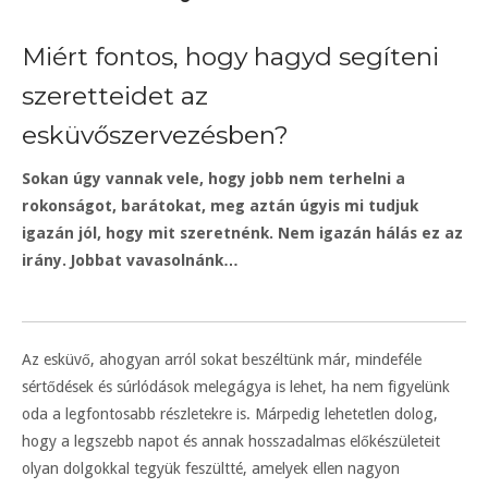
Miért fontos, hogy hagyd segíteni
szeretteidet az
esküvőszervezésben?
Sokan úgy vannak vele, hogy jobb nem terhelni a
rokonságot, barátokat, meg aztán úgyis mi tudjuk
igazán jól, hogy mit szeretnénk. Nem igazán hálás ez az
irány. Jobbat vavasolnánk…
Az esküvő, ahogyan arról sokat beszéltünk már, mindeféle
sértődések és súrlódások melegágya is lehet, ha nem figyelünk
oda a legfontosabb részletekre is. Márpedig lehetetlen dolog,
hogy a legszebb napot és annak hosszadalmas előkészületeit
olyan dolgokkal tegyük feszültté, amelyek ellen nagyon