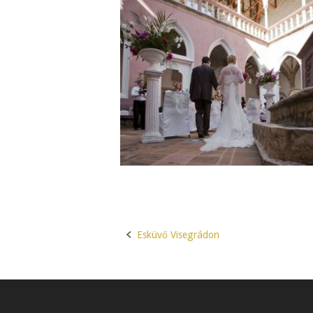
Esküvő Visegrádon
Post
navigation