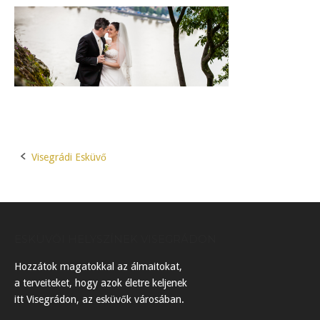
Visegrádi Esküvő
Post
navigation
ESKÜVŐI HELYSZÍNEK VISEGRÁDON
Hozzátok magatokkal az álmaitokat,
a terveiteket, hogy azok életre keljenek
itt Visegrádon, az esküvők városában.