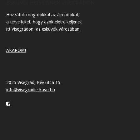
ESKÜVŐI HELYSZÍNEK VISEGRÁDON
Hozzátok magatokkal az álmaitokat,
a terveiteket, hogy azok életre keljenek
itt Visegrádon, az esküvők városában.
AKAROM!
2025 Visegrád, Rév utca 15.
info@visegradieskuvo.hu