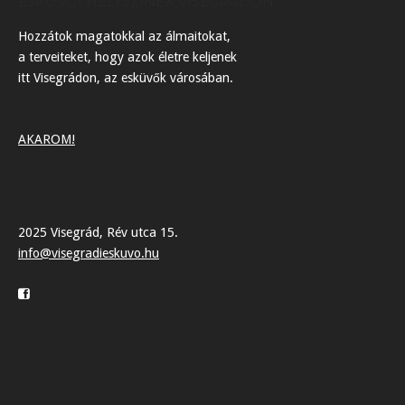
ESKÜVŐI HELYSZÍNEK VISEGRÁDON
Hozzátok magatokkal az álmaitokat,
a terveiteket, hogy azok életre keljenek
itt Visegrádon, az esküvők városában.
AKAROM!
2025 Visegrád, Rév utca 15.
info@visegradieskuvo.hu