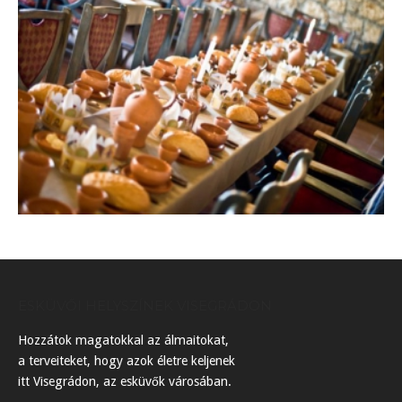
ESKÜVŐI HELYSZÍNEK VISEGRÁDON
Hozzátok magatokkal az álmaitokat,
a terveiteket, hogy azok életre keljenek
itt Visegrádon, az esküvők városában.