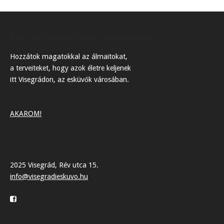
navigation
ESKÜVŐI HELYSZÍNEK VISEGRÁDON
Hozzátok magatokkal az álmaitokat,
a terveiteket, hogy azok életre keljenek
itt Visegrádon, az esküvők városában.
AKAROM!
2025 Visegrád, Rév utca 15.
info@visegradieskuvo.hu