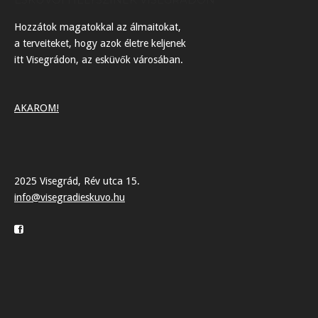
Hozzátok magatokkal az álmaitokat,
a terveiteket, hogy azok életre keljenek
itt Visegrádon, az esküvők városában.
AKAROM!
2025 Visegrád, Rév utca 15.
info@visegradieskuvo.hu