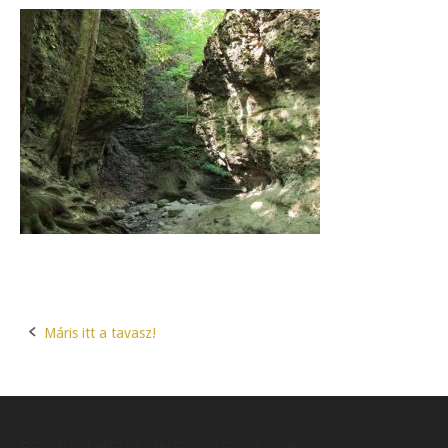
Máris itt a tavasz!
Post
navigation
ESKÜVŐI HELYSZÍNEK VISEGRÁDON