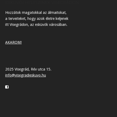
ESKÜVŐI HELYSZÍNEK VISEGRÁDON
Hozzátok magatokkal az álmaitokat,
a terveiteket, hogy azok életre keljenek
itt Visegrádon, az esküvők városában.
AKAROM!
2025 Visegrád, Rév utca 15.
info@visegradieskuvo.hu