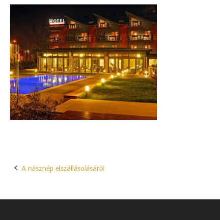
A násznép elszállásolásáról
Post
navigation