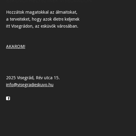
ESKÜVŐI HELYSZÍNEK VISEGRÁDON
Hozzátok magatokkal az álmaitokat,
a terveiteket, hogy azok életre keljenek
itt Visegrádon, az esküvők városában.
AKAROM!
2025 Visegrád, Rév utca 15.
info@visegradieskuvo.hu