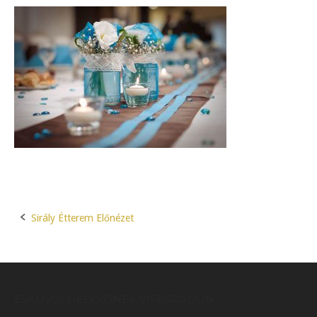
Sirály Étterem Előnézet
Post
navigation
ESKÜVŐI HELYSZÍNEK VISEGRÁDON