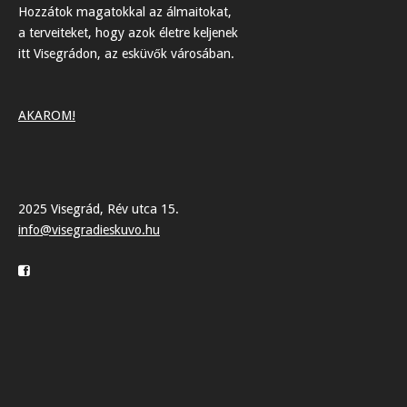
Hozzátok magatokkal az álmaitokat,
a terveiteket, hogy azok életre keljenek
itt Visegrádon, az esküvők városában.
AKAROM!
2025 Visegrád, Rév utca 15.
info@visegradieskuvo.hu