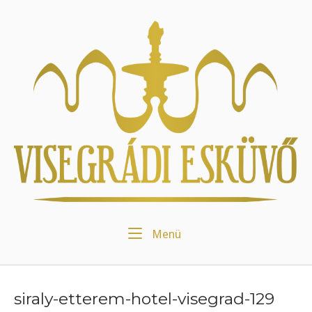
Skip
to
Home
content
Menu
Menü
siraly-etterem-hotel-visegrad-129