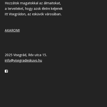
Hozzátok magatokkal az álmaitokat,
a terveiteket, hogy azok életre keljenek
itt Visegrádon, az esküvők városában.
AKAROM!
2025 Visegrád, Rév utca 15.
info@visegradieskuvo.hu