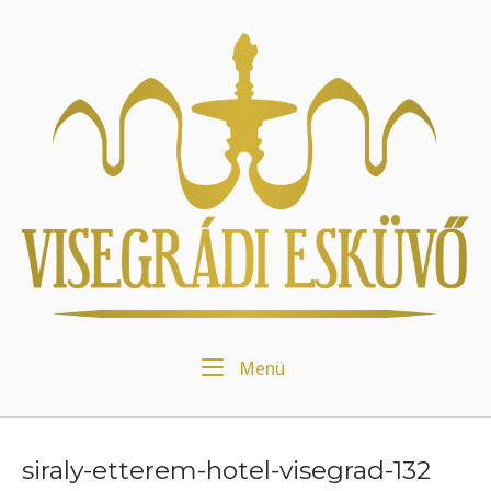
Skip
to
Home
content
Menu
Menü
siraly-etterem-hotel-visegrad-132