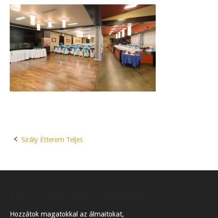
Sirály Étterem Teljes
Post
navigation
ESKÜVŐI HELYSZÍNEK VISEGRÁDON
Hozzátok magatokkal az álmaitokat,