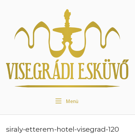
Skip
to
Home
content
Menu
Menü
siraly-etterem-hotel-visegrad-120