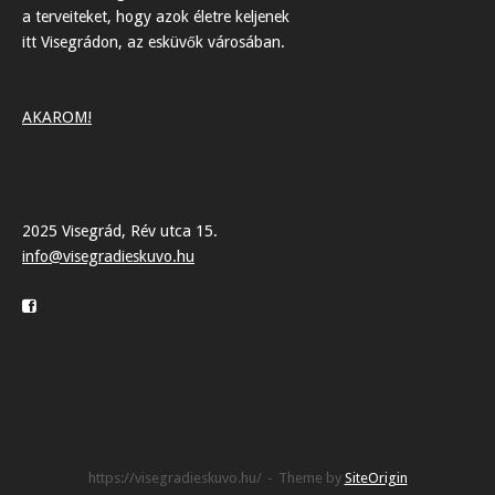
a terveiteket, hogy azok életre keljenek
itt Visegrádon, az esküvők városában.
AKAROM!
2025 Visegrád, Rév utca 15.
info@visegradieskuvo.hu
https://visegradieskuvo.hu/
Theme by
SiteOrigin