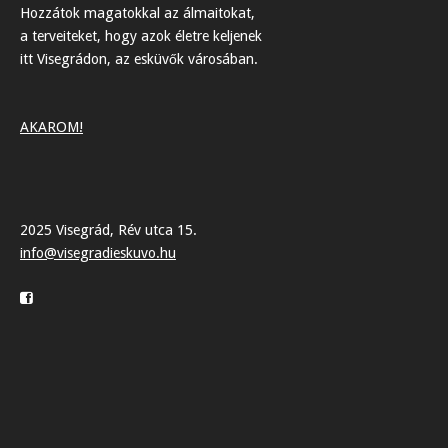
Hozzátok magatokkal az álmaitokat,
a terveiteket, hogy azok életre keljenek
itt Visegrádon, az esküvők városában.
AKAROM!
2025 Visegrád, Rév utca 15.
info@visegradieskuvo.hu