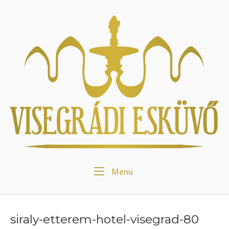
Skip
to
Home
content
Menu
Menü
siraly-etterem-hotel-visegrad-80