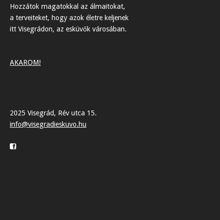
Hozzátok magatokkal az álmaitokat,
a terveiteket, hogy azok életre keljenek
itt Visegrádon, az esküvők városában.
AKAROM!
2025 Visegrád, Rév utca 15.
info@visegradieskuvo.hu