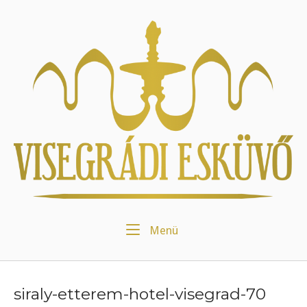
Skip
to
Home
content
Menu
Menü
siraly-etterem-hotel-visegrad-70