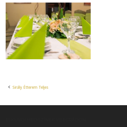
Sirály Étterem Teljes
Post
navigation
ESKÜVŐI HELYSZÍNEK VISEGRÁDON