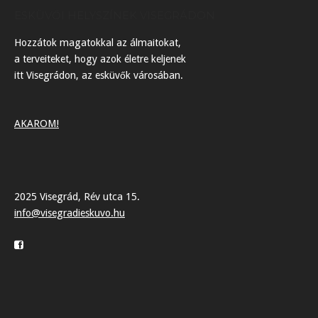
ESKÜVŐI HELYSZÍNEK VISEGRÁDON
Hozzátok magatokkal az álmaitokat,
a terveiteket, hogy azok életre keljenek
itt Visegrádon, az esküvők városában.
AKAROM!
2025 Visegrád, Rév utca 15.
info@visegradieskuvo.hu