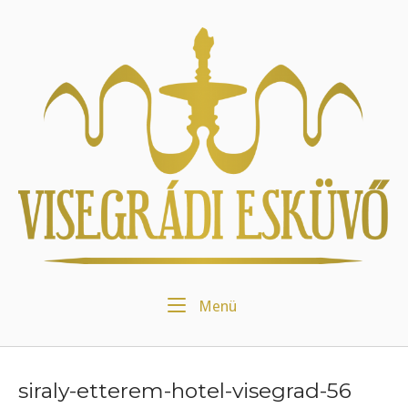
Skip
to
Home
content
Menu
Menü
siraly-etterem-hotel-visegrad-56