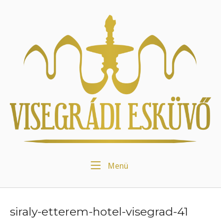
Skip
to
Home
content
Menu
Menü
siraly-etterem-hotel-visegrad-41