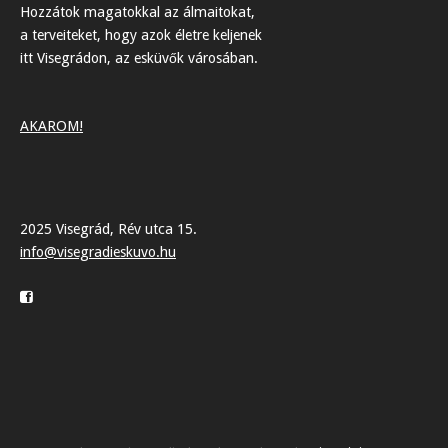
Hozzátok magatokkal az álmaitokat,
a terveiteket, hogy azok életre keljenek
itt Visegrádon, az esküvők városában.
AKAROM!
2025 Visegrád, Rév utca 15.
info@visegradieskuvo.hu