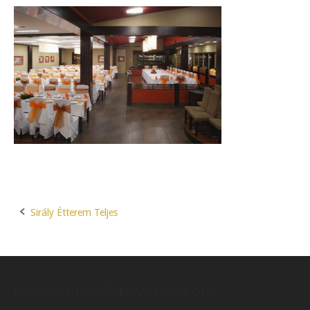
Sirály Étterem Teljes
Post
navigation
ESKÜVŐI HELYSZÍNEK VISEGRÁDON