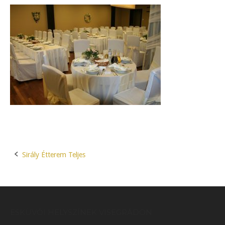
Sirály Étterem Teljes
Post
navigation
ESKÜVŐI HELYSZÍNEK VISEGRÁDON