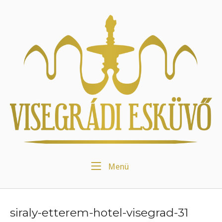
Skip
to
Home
content
Menu
Menü
siraly-etterem-hotel-visegrad-31