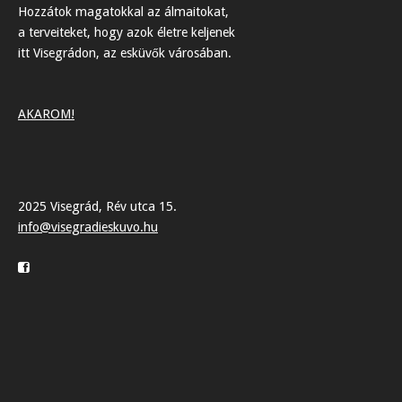
Hozzátok magatokkal az álmaitokat,
a terveiteket, hogy azok életre keljenek
itt Visegrádon, az esküvők városában.
AKAROM!
2025 Visegrád, Rév utca 15.
info@visegradieskuvo.hu