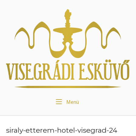
Skip
to
Home
content
Menu
Menü
siraly-etterem-hotel-visegrad-24