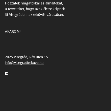
Hozzátok magatokkal az álmaitokat,
a terveiteket, hogy azok életre keljenek
itt Visegrádon, az esküvők városában.
AKAROM!
2025 Visegrád, Rév utca 15.
info@visegradieskuvo.hu