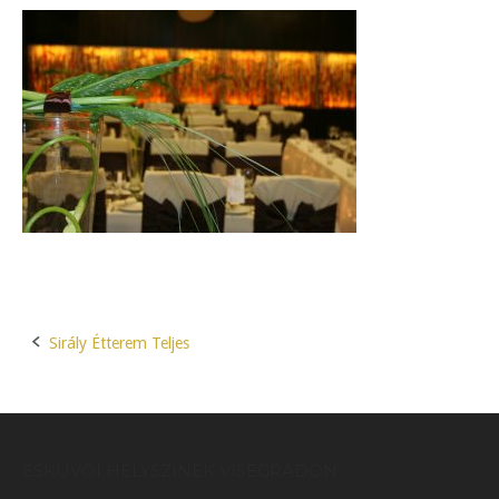
Sirály Étterem Teljes
Post
navigation
ESKÜVŐI HELYSZÍNEK VISEGRÁDON