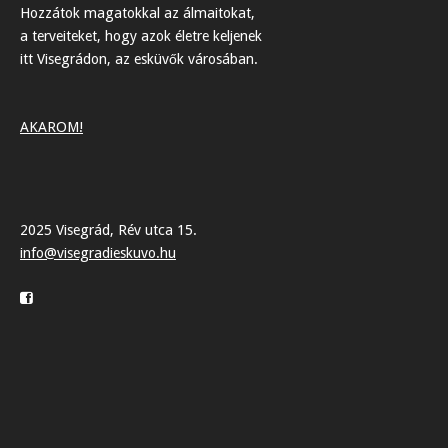
Hozzátok magatokkal az álmaitokat,
a terveiteket, hogy azok életre keljenek
itt Visegrádon, az esküvők városában.
AKAROM!
2025 Visegrád, Rév utca 15.
info@visegradieskuvo.hu