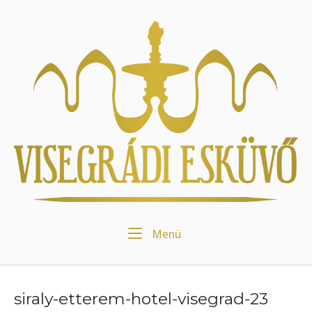
Skip
to
Home
content
Menu
Menü
siraly-etterem-hotel-visegrad-23