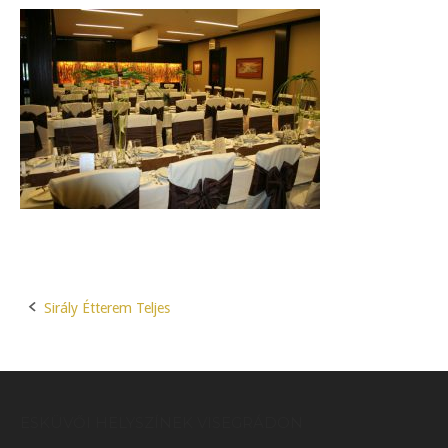
Sirály Étterem Teljes
Post
navigation
ESKÜVŐI HELYSZÍNEK VISEGRÁDON