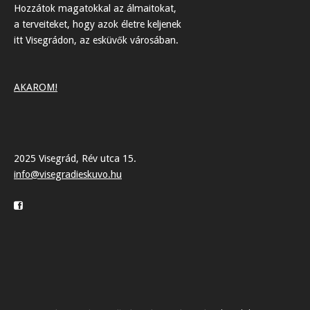
Hozzátok magatokkal az álmaitokat,
a terveiteket, hogy azok életre keljenek
itt Visegrádon, az esküvők városában.
AKAROM!
2025 Visegrád, Rév utca 15.
info@visegradieskuvo.hu