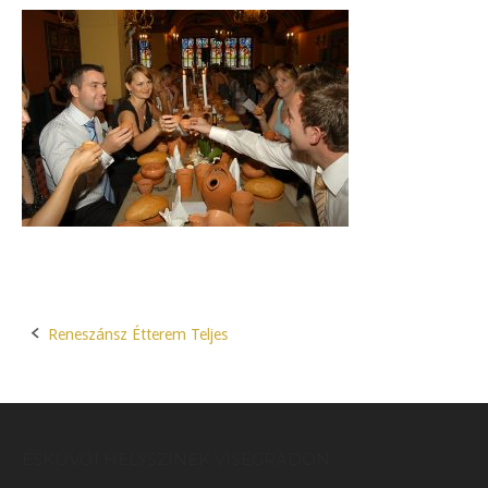
Reneszánsz Étterem Teljes
Post
navigation
ESKÜVŐI HELYSZÍNEK VISEGRÁDON