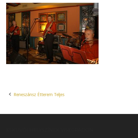
Reneszánsz Étterem Teljes
Post
navigation
ESKÜVŐI HELYSZÍNEK VISEGRÁDON