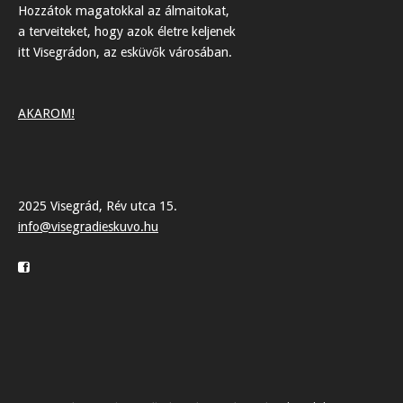
Hozzátok magatokkal az álmaitokat,
a terveiteket, hogy azok életre keljenek
itt Visegrádon, az esküvők városában.
AKAROM!
2025 Visegrád, Rév utca 15.
info@visegradieskuvo.hu