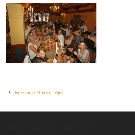
Reneszánsz Étterem Teljes
Post
navigation
ESKÜVŐI HELYSZÍNEK VISEGRÁDON