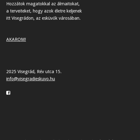
Hozzátok magatokkal az álmaitokat,
a terveiteket, hogy azok életre keljenek
itt Visegrádon, az esküvők városában.
AKAROM!
2025 Visegrád, Rév utca 15.
info@visegradieskuvo.hu