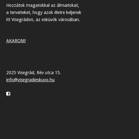
Hozzátok magatokkal az álmaitokat,
a terveiteket, hogy azok életre keljenek
itt Visegrádon, az esküvők városában.
AKAROM!
2025 Visegrád, Rév utca 15.
info@visegradieskuvo.hu