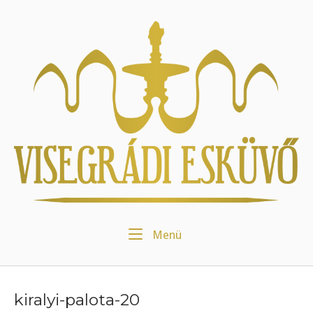
Skip
to
Home
content
Menu
Menü
kiralyi-palota-20