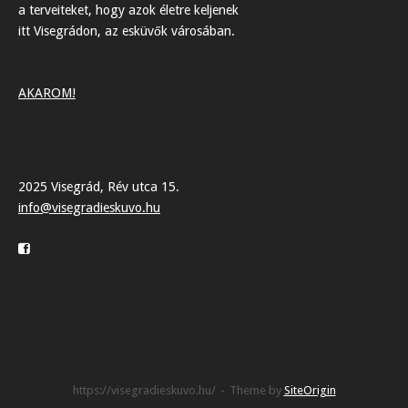
a terveiteket, hogy azok életre keljenek
itt Visegrádon, az esküvők városában.
AKAROM!
2025 Visegrád, Rév utca 15.
info@visegradieskuvo.hu
https://visegradieskuvo.hu/
Theme by
SiteOrigin