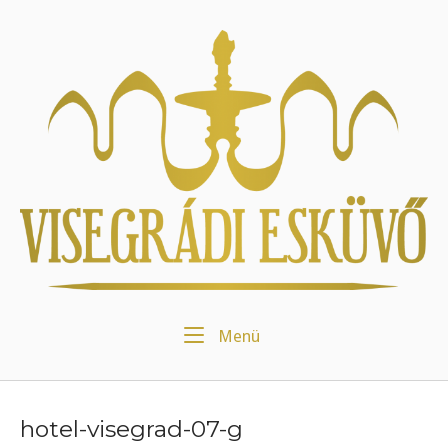
Skip
to
Home
content
Menu
Menü
hotel-visegrad-07-g